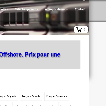
nelles
Téléchargements
A propos de nous
Contact
0
Offshore. Prix pour une
oxy en Bulgarie
Proxy au Canada
Proxy au Danemark