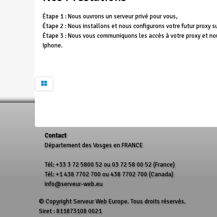
Étape 1 : Nous ouvrons un serveur privé pour vous,
Étape 2 : Nous installons et nous configurons votre futur proxy su
Étape 3 : Nous vous communiquons les accès à votre proxy et n
Iphone.
Contact
Département des Vosges en FRANCE
Tél: +33 3 72 5800 52 ou 03 72 58 00 52 (France)
Tél: +1 438 7702 700 ou 438 7702 700 (Canada)
info@serveur-web.eu
© Copyright Serveur Web Europe. Tous droits réservés.
Siret : 811873108 0021