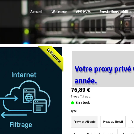
Accueil
Welcome
VPS KVM
Prestations addition
Offshore
Votre proxy privé 
année.
76,89 €
Proxy-dffshore-an
En stock
Type
Proxy en Albanie
Proxy au Brésil
Pr