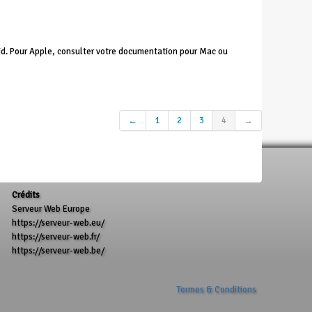
id. Pour Apple, consulter votre documentation pour Mac ou
←
1
2
3
4
→
Crédits
Serveur Web Europe
https://serveur-web.eu/
https://serveur-web.fr/
https://serveur-web.be/
Termes & Conditions