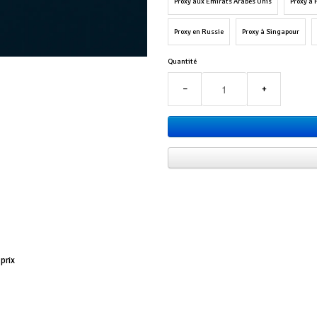
Proxy aux Émirats Arabes Unis
Proxy à
Proxy en Russie
Proxy à Singapour
Quantité
−
+
prix