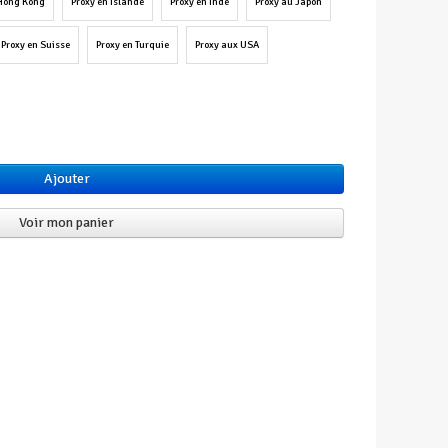
 Hong Kong
Proxy en Islande
Proxy en Inde
Proxy au Japon
Proxy en Suisse
Proxy en Turquie
Proxy aux USA
Ajouter
Voir mon panier