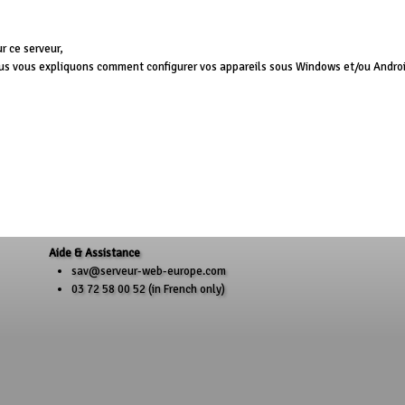
r ce serveur,
ous vous expliquons comment configurer vos appareils sous Windows et/ou Andro
Aide & Assistance
sav@serveur-web-europe.com
03 72 58 00 52 (in French only)