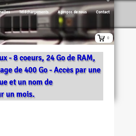
nelles
Téléchargements
A propos de nous
Contact
0
x - 8 coeurs, 24 Go de RAM,
kage de 400 Go - Accès par une
que et un nom de
r un mois.