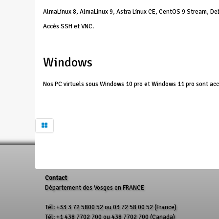
AlmaLinux 8, AlmaLinux 9, Astra Linux CE, CentOS 9 Stream, Deb
Accès SSH et VNC.
Windows
Nos PC virtuels sous Windows 10 pro et Windows 11 pro sont ac
Contact
Département des Vosges en FRANCE
Tél: +33 3 72 5800 52 ou 03 72 58 00 52 (France)
Tél: +1 438 7702 700 ou 438 7702 700 (Canada)