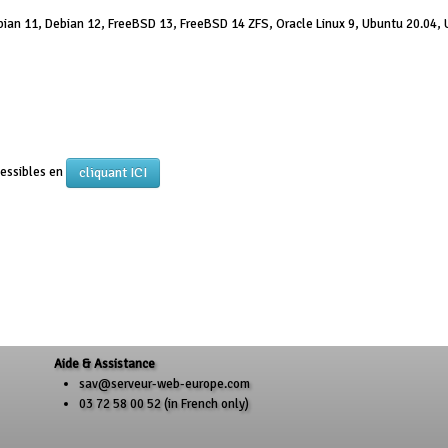
ian 11, Debian 12, FreeBSD 13, FreeBSD 14 ZFS, Oracle Linux 9, Ubuntu 20.04, 
cliquant ICI
cessibles en
Aide & Assistance
sav@serveur-web-europe.com
03 72 58 00 52 (in French only)