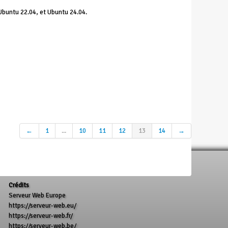
Ubuntu 22.04, et Ubuntu 24.04.
←
1
...
10
11
12
13
14
→
Crédits
Serveur Web Europe
https://serveur-web.eu/
https://serveur-web.fr/
https://serveur-web.be/