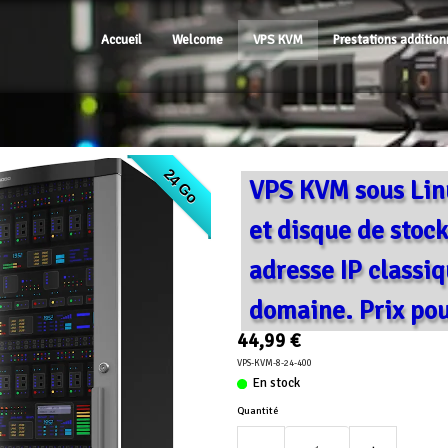
Accueil
Welcome
VPS KVM
Prestations addition
24 Go
VPS KVM sous Linu
et disque de stoc
adresse IP classi
domaine. Prix pou
44,99 €
VPS-KVM-8-24-400
En stock
Quantité